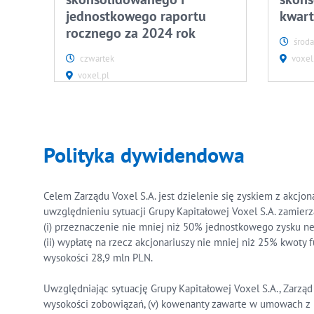
jednostkowego raportu
kwart
rocznego za 2024 rok
środa
czwartek
voxel
voxel.pl
Polityka dywidendowa
Celem Zarządu Voxel S.A. jest dzielenie się zyskiem z akcjo
uwzględnieniu sytuacji Grupy Kapitałowej Voxel S.A. zami
(i) przeznaczenie nie mniej niż 50% jednostkowego zysku ne
(ii) wypłatę na rzecz akcjonariuszy nie mniej niż 25% kwo
wysokości 28,9 mln PLN.
Uwzględniając sytuację Grupy Kapitałowej Voxel S.A., Zarząd V
wysokości zobowiązań, (v) kowenanty zawarte w umowach z in