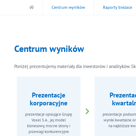
Centrum wyników
Raporty bieżace
Centrum wyników
Poniżej prezentujemy materiały dla inwestorów i analityków. Skł
Prezentacje
Prezenta
korporacyjne
kwartal
prezentacje opisujące Grupę
prezentacje podsu
Voxel S.A., jej model
wyniki kwartalne or
biznesowy, mocne strony i
na najbliższe kw
przewagi konkurencyjne