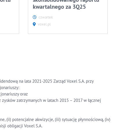
kwartalnego za 3Q25
czwartek
voxel.pl
widendową na lata 2021-2025 Zarząd Voxel S.A. przy
onariuszy:
jonariuszy oraz
z zysków zatrzymanych w latach 2015 – 2017 w łącznej
(ii) potencjalne akwizycje, (iii) sytuację płynnościową, (iv)
ji obligacji Voxel S.A.