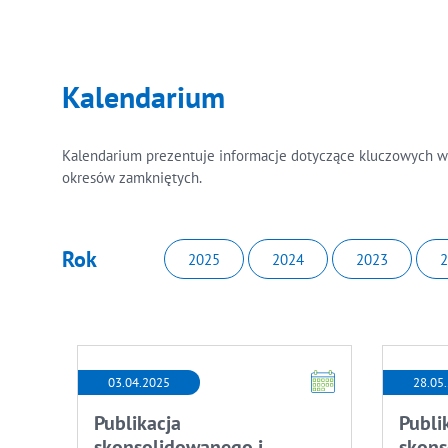
Kalendarium
Kalendarium prezentuje informacje dotyczące kluczowych wy
okresów zamkniętych.
Rok
2025
2024
2023
2
03.04.2025
28.05
Publikacja
Publi
skonsolidowanego i
skons