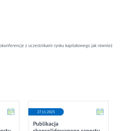
okonferencje z uczestnikami rynku kapitałowego jak również
27.11.2025
Publikacja
ortu
skonsolidowanego raportu