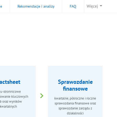
Więcej
je
Rekomendacje i analizy
FAQ
actsheet
Sprawozdanie
finansowe
u-stronnicowe
owanie kluczowych
kwartalne, półroczne i roczne
zb oraz wyników
sprawozdania finansowe oraz
kwartalnych
sprawozdanie zarządu z
działalności