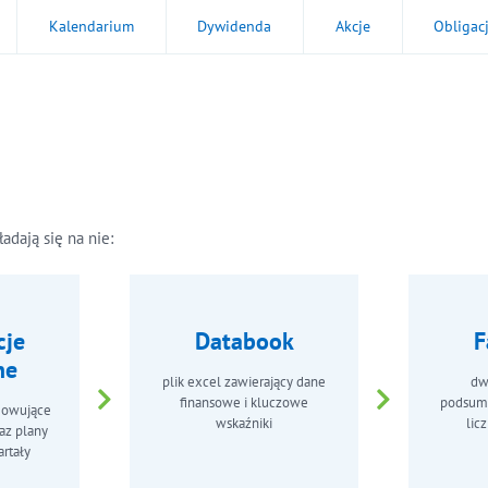
Kalendarium
Dywidenda
Akcje
Obligac
adają się na nie:
cje
Databook
F
ne
plik excel zawierający dane
dw
finansowe i kluczowe
podsum
mowujące
wskaźniki
lic
az plany
artały