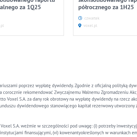
alnego za 1Q25
półrocznego za 1H25
czwartek
.pl
voxel.pl
nariuszami poprzez wypłatę dywidendy. Zgodnie z oficjalną polityką dy
erza corocznie rekomendować Zwyczajnemu Walnemu Zgromadzeniu Akcj
tto Voxel S.A. za dany rok obrotowy na wypłatę dywidendy na rzecz akc
ty funduszu dywidendowego stanowiącego kapitał rezerwowy utworzony 
oxel S.A. weźmie w szczególności pod uwagę: (i) potrzeby inwestycyjne, 
stytucjami finansującymi, (vi) kowenantyokreślonych w warunkach emis