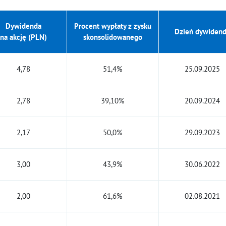
Dywidenda
Procent wypłaty z zysku
Dzień dywiden
na akcję (PLN)
skonsolidowanego
4,78
51,4%
25.09.2025
2,78
39,10%
20.09.2024
2,17
50,0%
29.09.2023
3,00
43,9%
30.06.2022
2,00
61,6%
02.08.2021