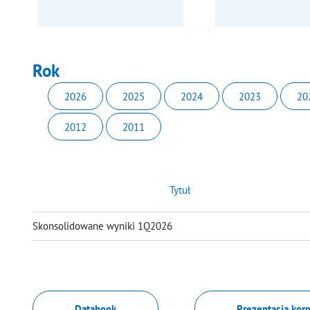
Rok
2026
2025
2024
2023
20
2012
2011
Tytuł
Skonsolidowane wyniki 1Q2026
Databook
Prezentacja kor