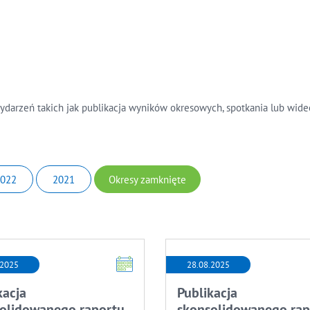
darzeń takich jak publikacja wyników okresowych, spotkania lub wide
022
2021
Okresy zamknięte
.2025
28.08.2025
kacja
Publikacja
olidowanego raportu
skonsolidowanego rap