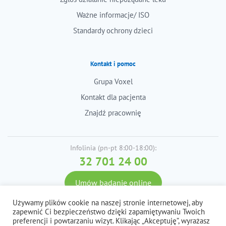
Ważne informacje/ ISO
Standardy ochrony dzieci
Kontakt i pomoc
Grupa Voxel
Kontakt dla pacjenta
Znajdź pracownię
Infolinia (pn-pt 8:00-18:00):
32 701 24 00
Umów badanie online
Używamy plików cookie na naszej stronie internetowej, aby
zapewnić Ci bezpieczeństwo dzięki zapamiętywaniu Twoich
preferencji i powtarzaniu wizyt. Klikając „Akceptuję”, wyrażasz
© 2026 Voxel S.A. Wszystkie prawa zastrzeżone.