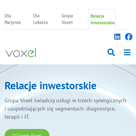
Skip
Dla
Dla
Grupa
Relacje
to
Pacjenta
Lekarza
Voxel
Inwestorskie
content
Relacje inwestorskie
Grupa Voxel świadczy usługi w trzech synergicznych
i uzupełniających się segmentach: diagnostyce,
terapii i IT.
O Grupie Voxel