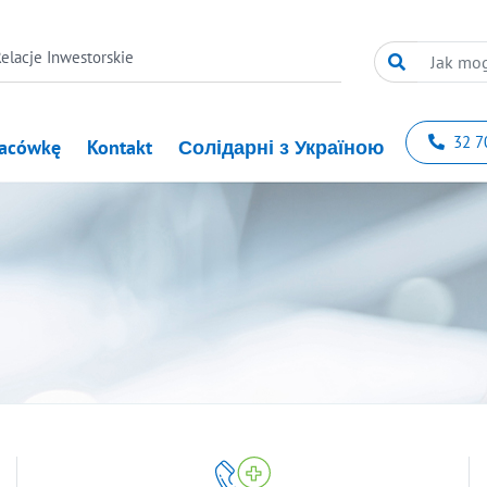
elacje Inwestorskie
32 7
lacówkę
Kontakt
Солідарні з Україною