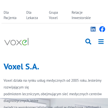
Skip
Dla
Dla
Grupa
Relacje
to
Pacjenta
Lekarza
Voxel
Inwestorskie
content
Voxel S.A.
Voxel działa na rynku usług medycznych od 2005 roku. Jesteśmy
rozwijającym się
podmiotem leczniczym, obejmującym sieć medycznych centrów
diagnostycznych, które
świadczą wysokospecjalistyczne usługi w dziedzinie radiologii i