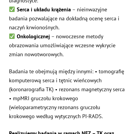
diagnostyce:
Serca i układu krążenia
– nieinwazyjne
badania pozwalające na dokładną ocenę serca i
naczyń krwionośnych.
Onkologicznej
– nowoczesne metody
obrazowania umożliwiające wczesne wykrycie
zmian nowotworowych.
Badania te obejmują między innymi: • tomografię
komputerową serca i tętnic wieńcowych
(koronarografia TK) • rezonans magnetyczny serca
• mpMRI gruczołu krokowego
(wieloparametryczny rezonans gruczołu
krokowego według wytycznych PI-RADS.
Realizujemy badania w ramach NFZ – TK oraz