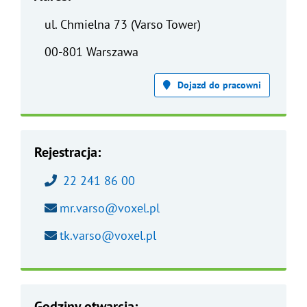
ul. Chmielna 73 (Varso Tower)
00-801 Warszawa
Dojazd do pracowni
Rejestracja:
Zadzwoń pod numer:
22 241 86 00
Wyślij wiadomość na adres e-mail:
mr.varso@voxel.pl
Wyślij wiadomość na adres e-mail:
tk.varso@voxel.pl
Godziny otwarcia: