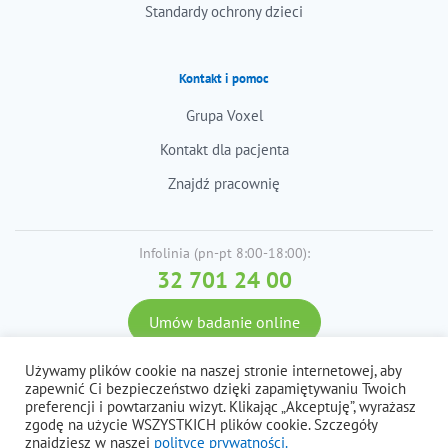
Standardy ochrony dzieci
Kontakt i pomoc
Grupa Voxel
Kontakt dla pacjenta
Znajdź pracownię
Infolinia (pn-pt 8:00-18:00):
32 701 24 00
Umów badanie online
Używamy plików cookie na naszej stronie internetowej, aby
zapewnić Ci bezpieczeństwo dzięki zapamiętywaniu Twoich
© 2026 Voxel S.A. Wszystkie prawa zastrzeżone.
preferencji i powtarzaniu wizyt. Klikając „Akceptuję”, wyrażasz
zgodę na użycie WSZYSTKICH plików cookie. Szczegóły
Polityka prywatności i cookies, dane osobowe
Regulaminy
znajdziesz w naszej
polityce prywatności.