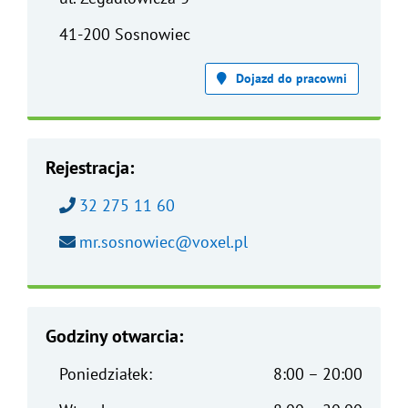
41-200 Sosnowiec
Dojazd do pracowni
Rejestracja:
Zadzwoń pod numer:
32 275 11 60
Wyślij wiadomość na adres e-mail:
mr.sosnowiec@voxel.pl
Godziny otwarcia:
Poniedziałek:
8:00 – 20:00