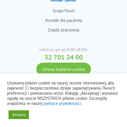
Kontakt i pomoc
Grupa Voxel
Kontakt dla pacjenta
Znajdź pracownię
Infolinia (pn-pt 8:00-18:00):
32 701 24 00
Umów badanie online
Używamy plików cookie na naszej stronie internetowej, aby
zapewnić Ci bezpieczeństwo dzięki zapamiętywaniu Twoich
© 2026 Voxel S.A. Wszystkie prawa zastrzeżone.
preferencji i powtarzaniu wizyt. Klikając „Akceptuję”, wyrażasz
zgodę na użycie WSZYSTKICH plików cookie. Szczegóły
Polityka prywatności i cookies, dane osobowe
Regulaminy
znajdziesz w naszej
polityce prywatności.
Akceptuj