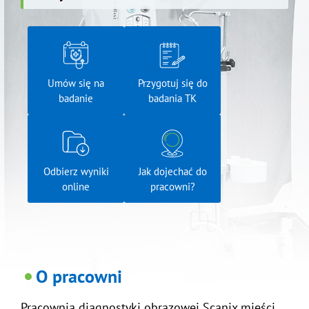
Umów się na
Przygotuj się do
badanie
badania TK
Odbierz wyniki
Jak dojechać do
online
pracowni?
O pracowni
Pracownia diagnostyki obrazowej Scanix mieści