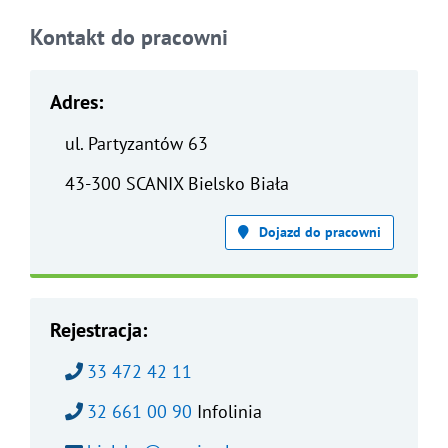
Kontakt do pracowni
Adres:
ul. Partyzantów 63
43-300 SCANIX Bielsko Biała
Dojazd do pracowni
Rejestracja:
Zadzwoń pod numer:
33 472 42 11
Zadzwoń pod numer:
32 661 00 90
Infolinia