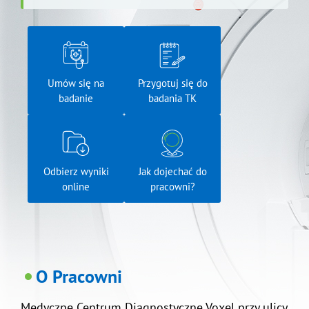
Umów się na
Przygotuj się do
badanie
badania TK
Odbierz wyniki
Jak dojechać do
online
pracowni?
O Pracowni
Medyczne Centrum Diagnostyczne Voxel przy ulicy