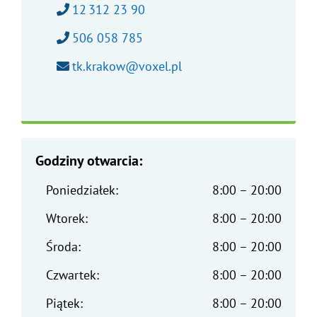
Zadzwoń pod numer:
12 312 23 90
Zadzwoń pod numer:
506 058 785
Wyślij wiadomość na adres e-mail:
tk.krakow@voxel.pl
Godziny otwarcia:
Poniedziałek:
8:00 – 20:00
Wtorek:
8:00 – 20:00
Środa:
8:00 – 20:00
Czwartek:
8:00 – 20:00
Piątek:
8:00 – 20:00