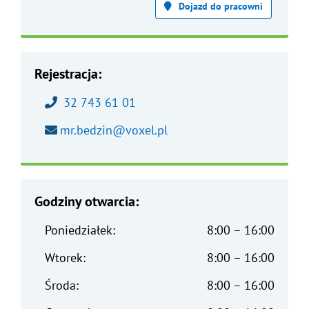
Dojazd do pracowni
Rejestracja:
Zadzwoń pod numer:
32 743 61 01
Wyślij wiadomość na adres e-mail:
mr.bedzin@voxel.pl
Godziny otwarcia:
Poniedziałek:
8:00 – 16:00
Wtorek:
8:00 – 16:00
Środa:
8:00 – 16:00