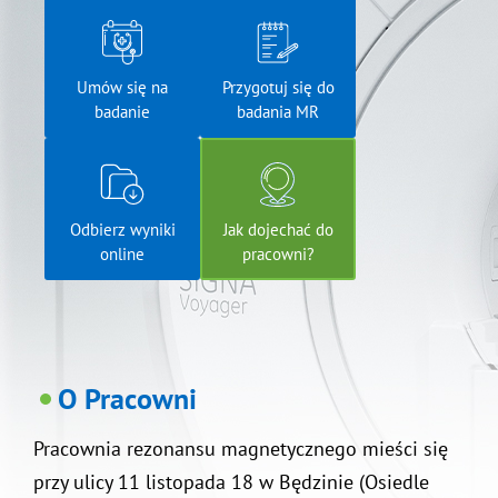
Umów się na
Przygotuj się do
badanie
badania MR
Odbierz wyniki
Jak dojechać do
online
pracowni?
O Pracowni
Pracownia rezonansu magnetycznego mieści się
przy ulicy 11 listopada 18 w Będzinie (Osiedle