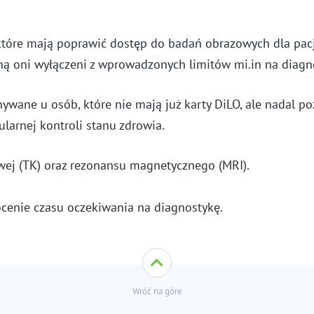
które mają poprawić dostęp do badań obrazowych dla pac
ną oni wyłączeni z wprowadzonych limitów mi.in na diag
wane u osób, które nie mają już karty DiLO, ale nadal po
larnej kontroli stanu zdrowia.
ej (TK) oraz rezonansu magnetycznego (MRI).
cenie czasu oczekiwania na diagnostykę.
Wróć na góre