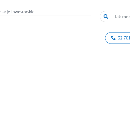
elacje Inwestorskie
32 701