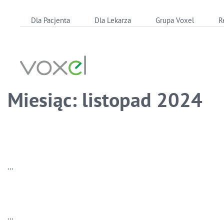
Skip
Dla Pacjenta
Dla Lekarza
Grupa Voxel
R
to
content
Miesiąc:
listopad 2024
...
...