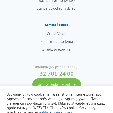
Ważne informacje/ ISO
Standardy ochrony dzieci
Kontakt i pomoc
Grupa Voxel
Kontakt dla pacjenta
Znajdź pracownię
Infolinia (pn-pt 8:00-18:00):
32 701 24 00
Umów badanie online
Używamy plików cookie na naszej stronie internetowej, aby
zapewnić Ci bezpieczeństwo dzięki zapamiętywaniu Twoich
preferencji i powtarzaniu wizyt. Klikając „Akceptuję”, wyrażasz
© 2026 Voxel S.A. Wszystkie prawa zastrzeżone.
zgodę na użycie WSZYSTKICH plików cookie. Szczegóły
Polityka prywatności i cookies, dane osobowe
Regulaminy
znajdziesz w naszej
polityce prywatności.